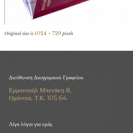
1024 × 729
Original size is
pixels
Διεύθυνση Δικηγορικού Γραφείου
Εμμανουήλ Μπενάκη 8,
Ομόνοια, Τ.Κ. 105 64
Λίγα λόγια για εμάς