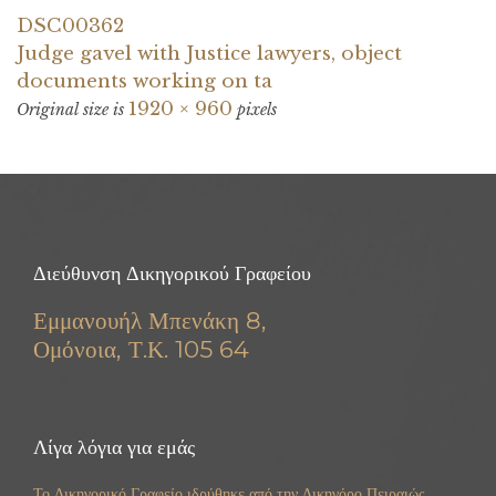
DSC00362
Judge gavel with Justice lawyers, object
documents working on ta
1920 × 960
Original size is
pixels
Διεύθυνση Δικηγορικού Γραφείου
Εμμανουήλ Μπενάκη 8,
Ομόνοια, Τ.Κ. 105 64
Λίγα λόγια για εμάς
Το Δικηγορικό Γραφείο ιδρύθηκε από την Δικηγόρο Πειραιώς